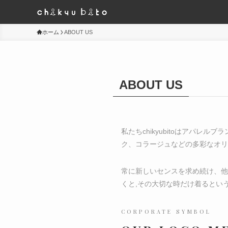
ホーム
ABOUT US
ABOUT US
私たちchikyubitoはアパ
ク、コラージュなどの多彩なオリ
常に新しいセンスを求め続け、他のオ
くと,その大切な時だけ着るとい
CORPORATE SYMBOL