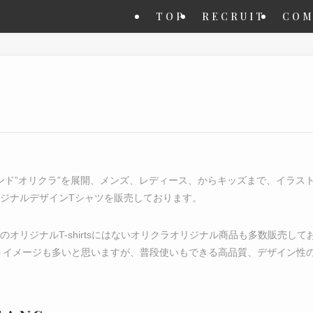
TOP
RECRUIT
COM
レルブランド”オリクラ”を展開、メンズ、レディース、からキッズまで、イラ
ジナルデザインTシャツを販売しております。
リジナルT-shirtsにはないオリクラオリジナル商品も多数販売しておりま
うイメージも多いと思いますが、普段使いもできる高品質、デザイン性